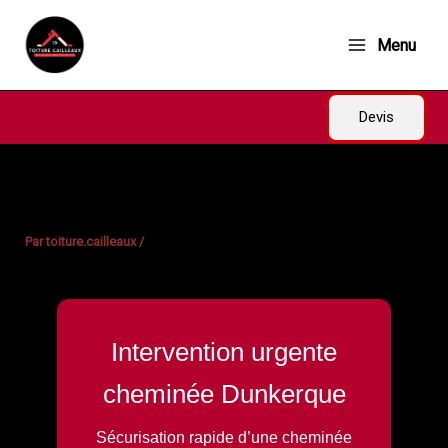
Aller
au
Menu
contenu
Devis
Par
toiture.cailleaux
/
Intervention urgente
cheminée Dunkerque
Sécurisation rapide d’une cheminée