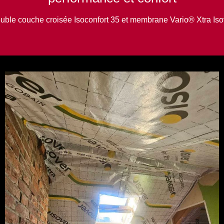
uble couche croisée Isoconfort 35 et membrane Vario® Xtra Iso