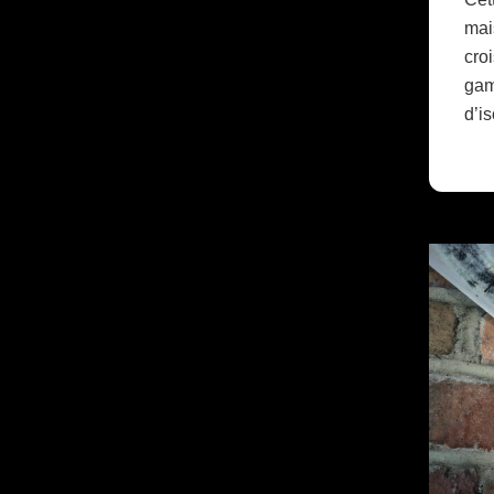
mai
cro
gam
d’i