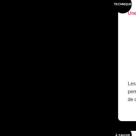
TECHNIQUE
Une
Les
per
de 
À SAVOIR