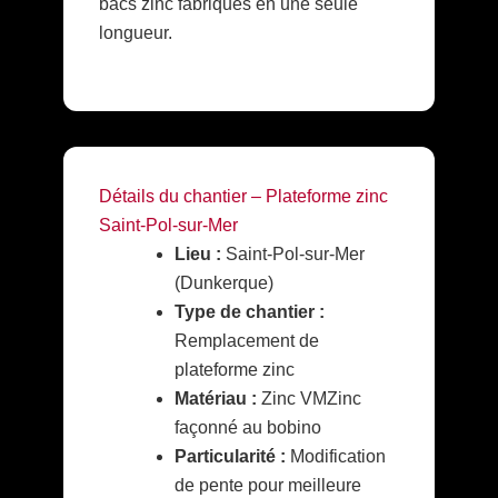
bacs zinc fabriqués en une seule
longueur.
Détails du chantier – Plateforme zinc
Saint-Pol-sur-Mer
Lieu :
Saint-Pol-sur-Mer
(Dunkerque)
Type de chantier :
Remplacement de
plateforme zinc
Matériau :
Zinc VMZinc
façonné au bobino
Particularité :
Modification
de pente pour meilleure