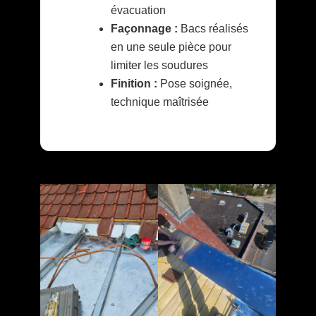
évacuation
Façonnage :
Bacs réalisés
en une seule pièce pour
limiter les soudures
Finition :
Pose soignée,
technique maîtrisée