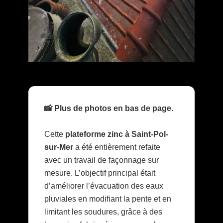
📸 Plus de photos en bas de page.
Cette
plateforme zinc à Saint-Pol-
sur-Mer
a été entièrement refaite
avec un travail de façonnage sur
mesure. L’objectif principal était
d’améliorer l’évacuation des eaux
pluviales en modifiant la pente et en
limitant les soudures, grâce à des