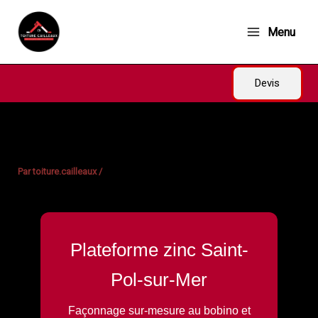
Aller
au
Menu
contenu
Devis
Par
toiture.cailleaux
/
Plateforme zinc Saint-
Pol-sur-Mer
Façonnage sur-mesure au bobino et