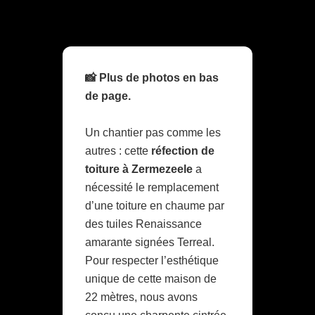
📸 Plus de photos en bas
de page.
Un chantier pas comme les
autres : cette
réfection de
toiture à Zermezeele
a
nécessité le remplacement
d’une toiture en chaume par
des tuiles Renaissance
amarante signées Terreal.
Pour respecter l’esthétique
unique de cette maison de
22 mètres, nous avons