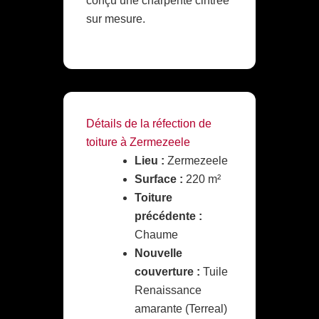
conçu une charpente cintrée
sur mesure.
Détails de la réfection de
toiture à Zermezeele
Lieu :
Zermezeele
Surface :
220 m²
Toiture
précédente :
Chaume
Nouvelle
couverture :
Tuile
Renaissance
amarante (Terreal)