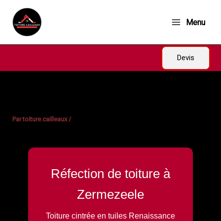
Aller
au
Menu
contenu
Devis
Par
toiture.cailleaux
/
Réfection de toiture à
Zermezeele
Toiture cintrée en tuiles Renaissance