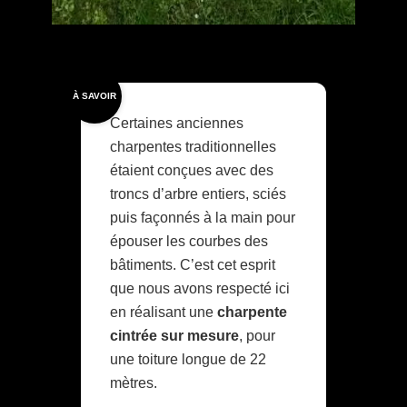
À SAVOIR
Certaines anciennes
charpentes traditionnelles
étaient conçues avec des
troncs d’arbre entiers, sciés
puis façonnés à la main pour
épouser les courbes des
bâtiments. C’est cet esprit
que nous avons respecté ici
en réalisant une
charpente
cintrée sur mesure
, pour
une toiture longue de 22
mètres.