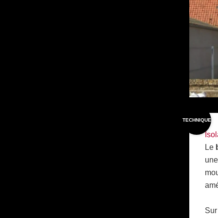
TECHNIQUE
Iso
Le
une
mou
amél
Sur