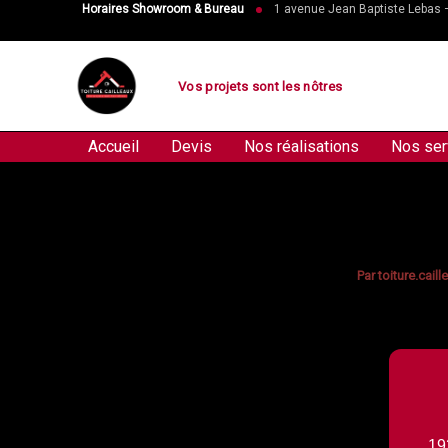
Aller
Horaires Showroom & Bureau
1 avenue Jean Baptiste Lebas
au
contenu
Vos projets sont les nôtres
Accueil
Devis
Nos réalisations
Nos ser
Par
toiture.cail
19