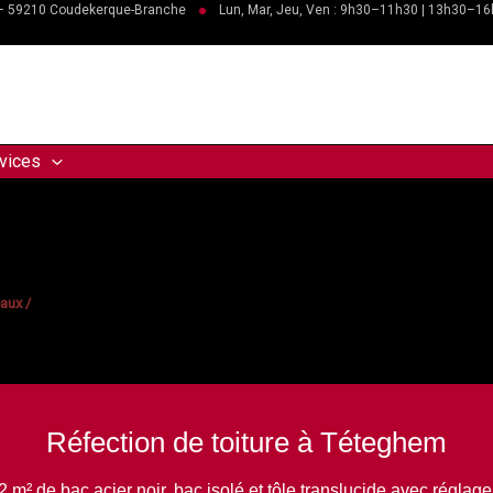
 – 59210 Coudekerque-Branche
Lun, Mar, Jeu, Ven : 9h30–11h30 | 13h30–1
vices
leaux
/
Réfection de toiture à Téteghem
2 m² de bac acier noir, bac isolé et tôle translucide avec réglage