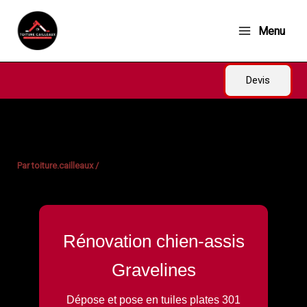
Aller
au
Menu
contenu
Devis
Par
toiture.cailleaux
/
Rénovation chien-assis
Gravelines
Dépose et pose en tuiles plates 301