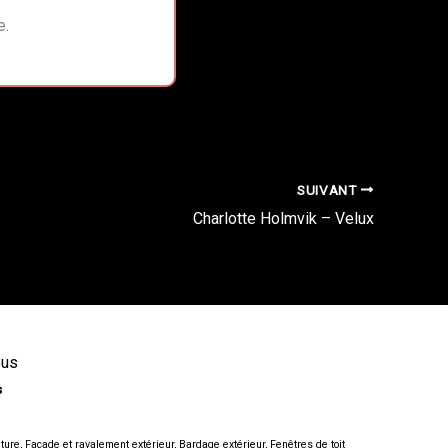
e.
SUIVANT
Charlotte Holmvik – Velux
ous
s
iture,
Façade et ravalement extérieur,
Bardage extérieur,
Fenêtres de toit