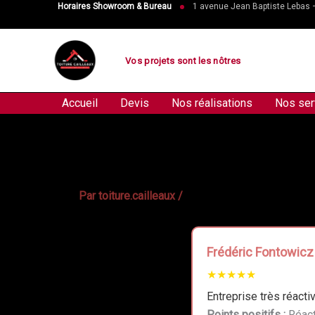
Aller
Horaires Showroom & Bureau
1 avenue Jean Baptiste Lebas
au
contenu
Vos projets sont les nôtres
Accueil
Devis
Nos réalisations
Nos ser
Par
toiture.cailleaux
/
Frédéric Fontowicz
★★★★★
Entreprise très réact
Points positifs :
Réacti