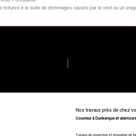
 toitures à la suite de dommages causés par le vent ou un orag
Nos travaux près de chez v
Couvreur à Dunkerque et alentour
Travaux de couverture et rénovation de to