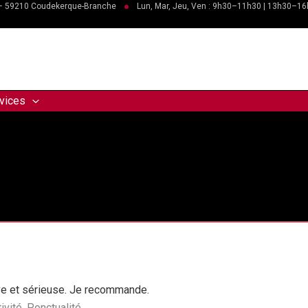
 – 59210 Coudekerque-Branche
Lun, Mar, Jeu, Ven : 9h30–11h30 | 13h30–1
vices
ive et sérieuse. Je recommande.
vité, Ponctualité.