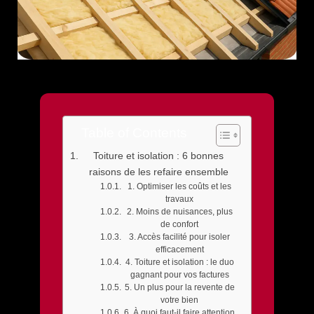
Table of Contents
Toiture et isolation : 6 bonnes
raisons de les refaire ensemble
1. Optimiser les coûts et les
travaux
2. Moins de nuisances, plus
de confort
3. Accès facilité pour isoler
efficacement
4. Toiture et isolation : le duo
gagnant pour vos factures
5. Un plus pour la revente de
votre bien
6. À quoi faut-il faire attention