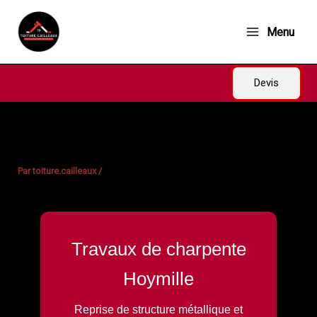
Aller
au
Menu
contenu
Devis
Par
toiture.cailleaux
/
Travaux de charpente
Hoymille
Reprise de structure métallique et